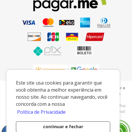
Este site usa cookies para garantir que
Preços e condições exclusivos para o www.mdfnaweb.com.br e
você obtenha a melhor experiência em
para o televendas, podendo sofrer alterações sem prévia
nosso site. Ao continuar navegando, você
notiﬁcação.
concorda com a nossa
MDF na Web
|
21.013.919/0001-90
|
www.mdfnaweb.com.br
| Rua
Política de Privacidade
Henrique Rebieri - 115 - Centro (Arcadas) - Amparo/SP - 13908040 - E-mail:
vendas@mdfnaweb.com.br
continuar e fechar
Desenvolvido por
0