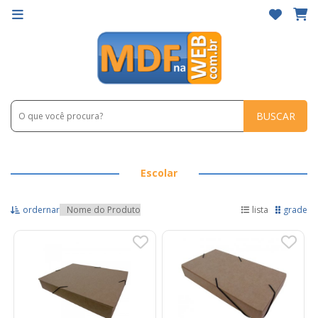
BUSCAR
Escolar
ordernar
lista
grade