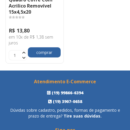
Acrilico Removível
15x4,5x20
R$ 13,80
em 10x de R$ 1,38 sem
juros
comprar
Atendimento E-Commerce
(19) 99866-6394
(19) 3907-0658
Dúvidas sobre cadastro, pedidos, formas de pagamento e
prazo de entrega?
Tire suas dúvidas.