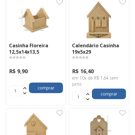
Casinha Floreira
Calendário Casinha
12,5x14x13,5
19x5x29
R$ 9,90
R$ 16,40
em 10x de R$ 1,64 sem
juros
comprar
comprar