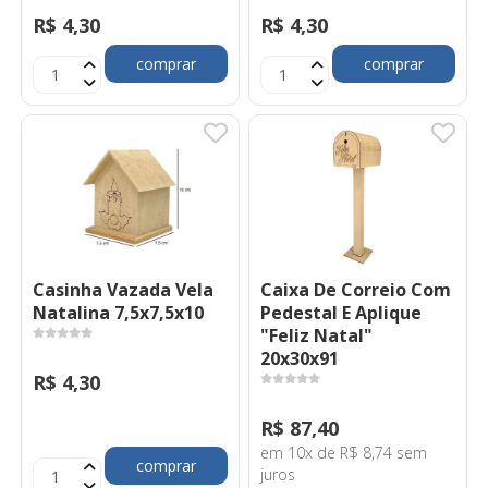
R$ 4,30
R$ 4,30
comprar
comprar
Casinha Vazada Vela
Caixa De Correio Com
Natalina 7,5x7,5x10
Pedestal E Aplique
"Feliz Natal"
20x30x91
R$ 4,30
R$ 87,40
em 10x de R$ 8,74 sem
comprar
juros